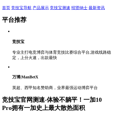
首页
竞技宝导航
产品展示
竞技宝测速
招贤纳士
最新资讯
平台推荐
竞技宝
专业主打电竞博弈与体育竞技比赛综合平台,游戏线路稳
定，上分火速，出款最快
万博|ManBetX
英超、西甲知名赞助商，业界最强运动博弈平台
竞技宝官网测速-体验不躺平！一加10
Pro拥有一加史上最大散热面积