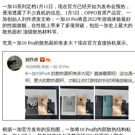
一加10系列定档1月11日，现在官方已经开始为发布会预热，
逐渐透露了不少真机的信息。1月5日，OPPO首席产品官、一
加创始人刘作虎发文称：一加10 Pro将是2022年游戏体验最好
的性能旗舰，在性能上带来了多项突破，包括一加史上最大的
散热面积 顶级散热材料等。
究竟一加10 Pro的散热面积有多大？现在官方直接拆机展示。
根据一加官方发布的实拍图，一加将10 Pro的内部散热结构粘