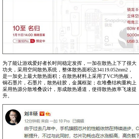
为了能让游戏爱好者长时间稳定发挥，一加在散热上下了很大
功夫，采用空间散热系统，整体散热面积达34119.052mm2，
是一加史上最大散热面积；在散热材料上采用了VC均热板，
铜石墨片，石墨片，散热硅胶，金属框架；在堆叠结构重构上
采用热源分散堆叠设计，形成散热通道，使得散热效率飞速提
升。