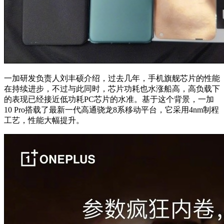
一加研发负责人刘丰硕介绍，过去几年，手机旗舰芯片的性能
在持续进步，不过与此同时，芯片功耗也水涨船高，高负载下
的表现已经接近低功耗PC芯片的水准。基于这个背景，一加
10 Pro搭载了最新一代高通骁龙8系移动平台，它采用4nm制程
工艺，性能大幅提升。