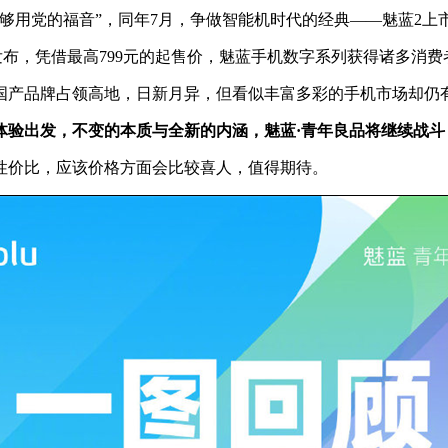
杆，够用党的福音”，同年7月，争做智能机时代的经典——魅蓝2上
继发布，凭借最高799元的起售价，魅蓝手机数字系列获得诸多消
国产品牌占领高地，日新月异，但看似丰富多彩的手机市场却仍
体验出发，不变的本质与全新的内涵，魅蓝·青年良品将继续战斗
性价比，应该价格方面会比较喜人，值得期待。