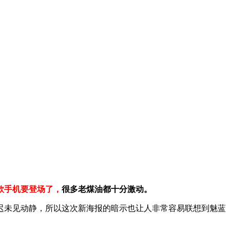
款手机要登场了，
很多老煤油都十分激动。
迟迟未见动静，所以这次新海报的暗示也让人非常容易联想到魅蓝