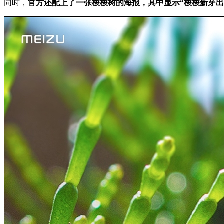
同时，
官方还配上了一张梭梭树的海报，其中显示“梭梭新芽出