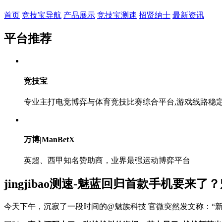
首页
竞技宝导航
产品展示
竞技宝测速
招贤纳士
最新资讯
平台推荐
竞技宝
专业主打电竞博弈与体育竞技比赛综合平台,游戏线路稳
万博|ManBetX
英超、西甲知名赞助商，业界最强运动博弈平台
jingjibao测速-魅蓝回归首款手机要
今天下午，沉寂了一段时间的@魅族科技 官微突然发文称：“