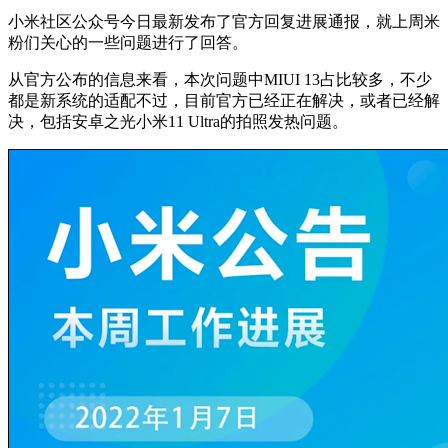
小米社区公众号今日最新发布了官方回复进展通报，就上周米
粉们关心的一些问题进行了回答。
从官方公布的信息来看，本次问题中MIUI 13占比较多，不少
都是新系统的适配不过，目前官方已经正在解决，或者已经解
决，包括安卓之光小米11 Ultra的拍照发热问题。