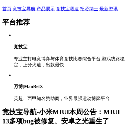
首页
竞技宝导航
产品展示
竞技宝测速
招贤纳士
最新资讯
平台推荐
竞技宝
专业主打电竞博弈与体育竞技比赛综合平台,游戏线路稳
定，上分火速，出款最快
万博|ManBetX
英超、西甲知名赞助商，业界最强运动博弈平台
竞技宝导航-小米MIUI本周公告：MIUI
13多项bug被修复、安卓之光重生了