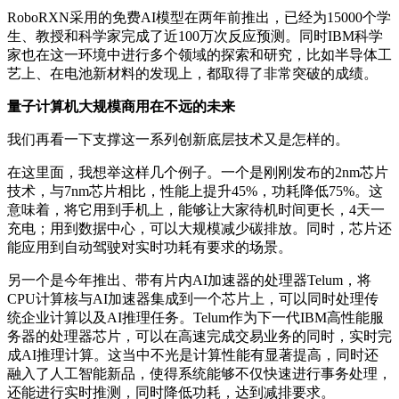
RoboRXN采用的免费AI模型在两年前推出，已经为15000个学
生、教授和科学家完成了近100万次反应预测。同时IBM科学
家也在这一环境中进行多个领域的探索和研究，比如半导体工
艺上、在电池新材料的发现上，都取得了非常突破的成绩。
量子计算机大规模商用在不远的未来
我们再看一下支撑这一系列创新底层技术又是怎样的。
在这里面，我想举这样几个例子。一个是刚刚发布的2nm芯片
技术，与7nm芯片相比，性能上提升45%，功耗降低75%。这
意味着，将它用到手机上，能够让大家待机时间更长，4天一
充电；用到数据中心，可以大规模减少碳排放。同时，芯片还
能应用到自动驾驶对实时功耗有要求的场景。
另一个是今年推出、带有片内AI加速器的处理器Telum，将
CPU计算核与AI加速器集成到一个芯片上，可以同时处理传
统企业计算以及AI推理任务。Telum作为下一代IBM高性能服
务器的处理器芯片，可以在高速完成交易业务的同时，实时完
成AI推理计算。这当中不光是计算性能有显著提高，同时还
融入了人工智能新品，使得系统能够不仅快速进行事务处理，
还能进行实时推测，同时降低功耗，达到减排要求。