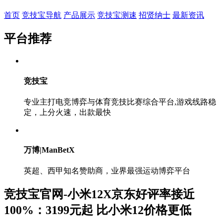
首页
竞技宝导航
产品展示
竞技宝测速
招贤纳士
最新资讯
平台推荐
竞技宝
专业主打电竞博弈与体育竞技比赛综合平台,游戏线路稳
定，上分火速，出款最快
万博|ManBetX
英超、西甲知名赞助商，业界最强运动博弈平台
竞技宝官网-小米12X京东好评率接近
100%：3199元起 比小米12价格更低