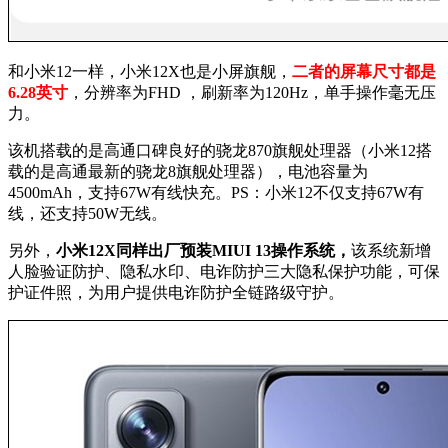
和小米12一样，小米12X也是小屏旗舰，
二者的屏幕尺寸都是
6.28英寸
，分辨率为FHD ，刷新率为120Hz，单手操作毫无压
力。
该机搭载的是高通口碑良好的骁龙870旗舰处理器（小米12搭
载的是高通最新的骁龙8旗舰处理器），电池容量为
4500mAh，支持67W有线快充。PS：小米12不仅支持67W有
线，还支持50W无线。
另外，
小米12X同样出厂预装MIUI 13操作系统，
该系统新增
人脸验证防护、隐私水印、电诈防护三大隐私保护功能，可保
护证件照，为用户提供电诈防护全链路级守护。