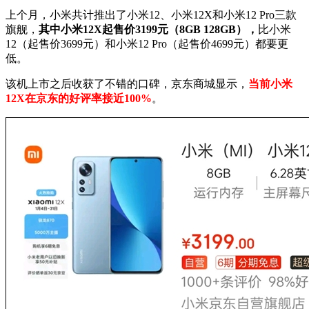
上个月，小米共计推出了小米12、小米12X和小米12 Pro三款
旗舰，
其中小米12X起售价3199元（8GB 128GB），
比小米
12（起售价3699元）和小米12 Pro（起售价4699元）都要更
低。
该机上市之后收获了不错的口碑，京东商城显示，
当前小米
12X在京东的好评率接近100%
。