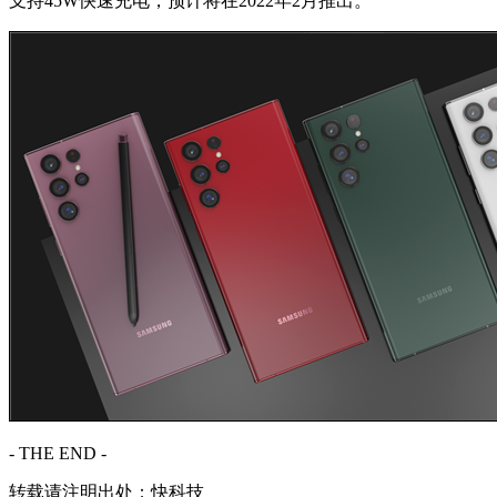
支持45W快速充电，预计将在2022年2月推出。
- THE END -
转载请注明出处：快科技