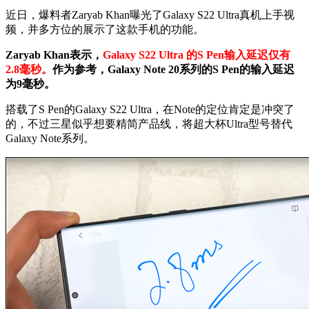
近日，爆料者Zaryab Khan曝光了Galaxy S22 Ultra真机上手视
频，并多方位的展示了这款手机的功能。
Zaryab Khan表示，
Galaxy S22 Ultra 的S Pen输入延迟仅有
2.8毫秒。
作为参考，Galaxy Note 20系列的S Pen的输入延迟
为9毫秒。
搭载了S Pen的Galaxy S22 Ultra，在Note的定位肯定是冲突了
的，不过三星似乎想要精简产品线，将超大杯Ultra型号替代
Galaxy Note系列。