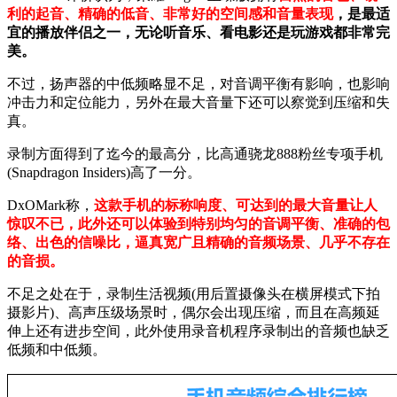
利的起音、精确的低音、非常好的空间感和音量表现
，是最适
宜的播放伴侣之一，无论听音乐、看电影还是玩游戏都非常完
美。
不过，扬声器的中低频略显不足，对音调平衡有影响，也影响
冲击力和定位能力，另外在最大音量下还可以察觉到压缩和失
真。
录制方面得到了迄今的最高分，比高通骁龙888粉丝专项手机
(Snapdragon Insiders)高了一分。
DxOMark称，
这款手机的标称响度、可达到的最大音量让人
惊叹不已，此外还可以体验到特别均匀的音调平衡、准确的包
络、出色的信噪比，逼真宽广且精确的音频场景、几乎不存在
的音损。
不足之处在于，录制生活视频(用后置摄像头在横屏模式下拍
摄影片)、高声压级场景时，偶尔会出现压缩，而且在高频延
伸上还有进步空间，此外使用录音机程序录制出的音频也缺乏
低频和中低频。